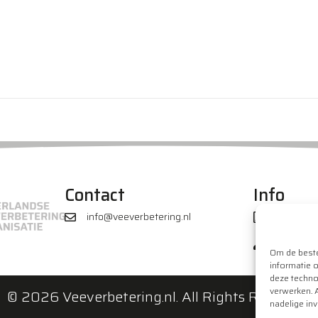
Contact
Info
info@veeverbetering.nl
NVO Stat
Privacyv
Om de beste
informatie 
deze techno
verwerken. 
© 2026 Veeverbetering.nl. All Rights Reserved.
nadelige in