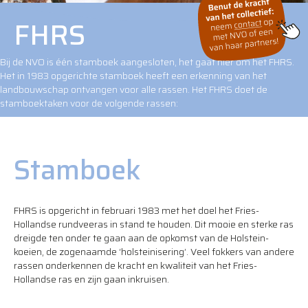
FHRS
Bij de NVO is één stamboek aangesloten, het gaat hier om het FHRS.
Het in 1983 opgerichte stamboek heeft een erkenning van het
landbouwschap ontvangen voor alle rassen. Het FHRS doet de
stamboektaken voor de volgende rassen:
Stamboek
FHRS is opgericht in februari 1983 met het doel het Fries-
Hollandse rundveeras in stand te houden. Dit mooie en sterke ras
dreigde ten onder te gaan aan de opkomst van de Holstein-
koeien, de zogenaamde ‘holsteinisering’. Veel fokkers van andere
rassen onderkennen de kracht en kwaliteit van het Fries-
Hollandse ras en zijn gaan inkruisen.