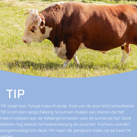
TIP
TIP staat voor Totaal Index Praktijk. Doel van de door NVO ontwikkelde
TIP is om een rangschikking te kunnen maken van stieren die het
meest voldoen aan de fokkerijprioriteiten voor de komende tijd. Deze
hebben nog steeds het boerenbelang als prioriteit. Partners worden
aangemoedigd om deze TIP naast de gangbare index op de kaart te
zetten.