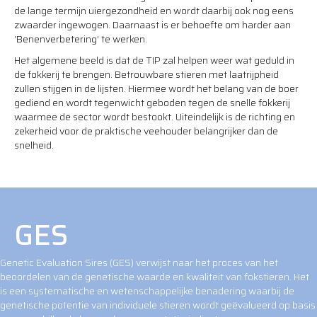
de lange termijn uiergezondheid en wordt daarbij ook nog eens
zwaarder ingewogen. Daarnaast is er behoefte om harder aan
‘Benenverbetering’ te werken.
Het algemene beeld is dat de TIP zal helpen weer wat geduld in
de fokkerij te brengen. Betrouwbare stieren met laatrijpheid
zullen stijgen in de lijsten. Hiermee wordt het belang van de boer
gediend en wordt tegenwicht geboden tegen de snelle fokkerij
waarmee de sector wordt bestookt. Uiteindelijk is de richting en
zekerheid voor de praktische veehouder belangrijker dan de
snelheid.
MEER INFO TIP
GES
Genetic Evaluation Sires (GES) verwijst naar het proces van het
beoordelen van de genetische waarde en kwaliteit van fokstieren. Het
is een systematische en wetenschappelijke benadering waarbij de
genetische potentie van individuele stieren wordt geëvalueerd op basis