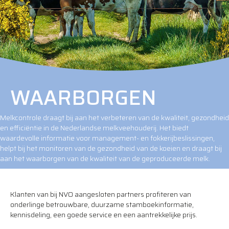
WAARBORGEN
Melkcontrole draagt bij aan het verbeteren van de kwaliteit, gezondheid
en efficiëntie in de Nederlandse melkveehouderij. Het biedt
waardevolle informatie voor management- en fokkerijbeslissingen,
helpt bij het monitoren van de gezondheid van de koeien en draagt bij
aan het waarborgen van de kwaliteit van de geproduceerde melk.
Klanten van bij NVO aangesloten partners profiteren van
onderlinge betrouwbare, duurzame stamboekinformatie,
kennisdeling, een goede service en een aantrekkelijke prijs.